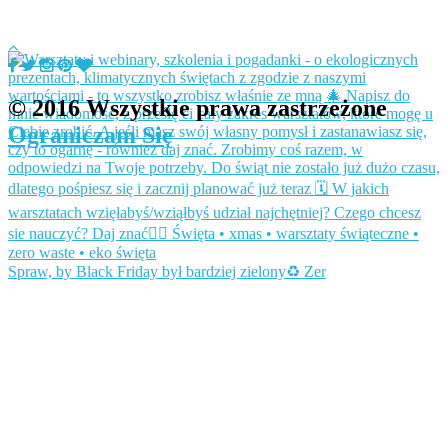
© 2016 Wszystkie prawa zastrzeżone
Ograniczam Się
Spraw, by Black Friday był bardziej zielony♻️ Zer