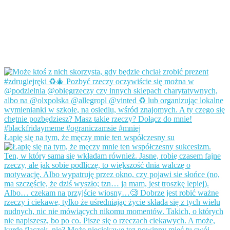
Łapię się na tym, że męczy mnie ten współczesny su