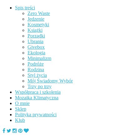
Spis treści
Zero Waste
Jedzenie
Kosmetyki
Książki
Porządki
Ubrania
Givebox
Ekologia
Minimalizm
Podróże
Rodzina
Styl życia
Mój Świadomy Wybór
Trzy po trzy
Współpraca i szkolenia
Mozaika Klimatyczna
O mnie
Sklep
Polityka prywatności
Klub