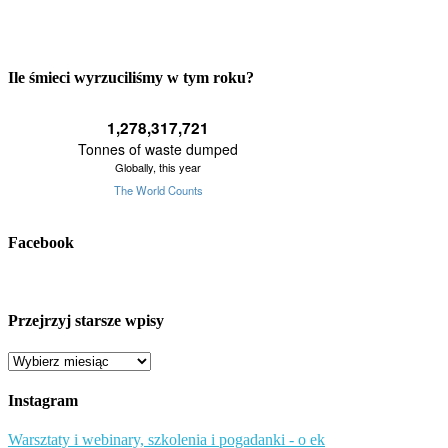
Ile śmieci wyrzuciliśmy w tym roku?
Facebook
Przejrzyj starsze wpisy
Przejrzyj
starsze
wpisy
Instagram
Warsztaty i webinary, szkolenia i pogadanki - o ek