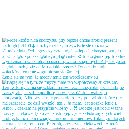
Łapię się na tym, że męczy mnie ten współczesny su