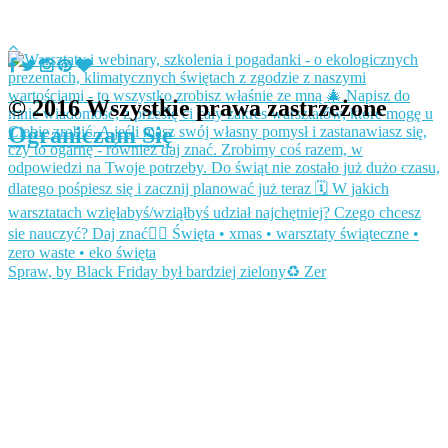
© 2016 Wszystkie prawa zastrzeżone
Ograniczam Się
Spraw, by Black Friday był bardziej zielony♻️ Zer