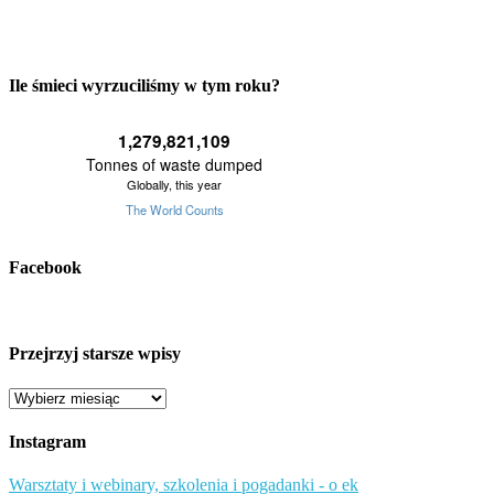
Ile śmieci wyrzuciliśmy w tym roku?
Facebook
Przejrzyj starsze wpisy
Przejrzyj
starsze
wpisy
Instagram
Warsztaty i webinary, szkolenia i pogadanki - o ek