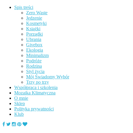
Spis treści
Zero Waste
Jedzenie
Kosmetyki
Książki
Porządki
Ubrania
Givebox
Ekologia
Minimalizm
Podróże
Rodzina
Styl życia
Mój Świadomy Wybór
Trzy po trzy
Współpraca i szkolenia
Mozaika Klimatyczna
O mnie
Sklep
Polityka prywatności
Klub