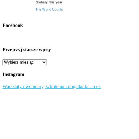
Facebook
Przejrzyj starsze wpisy
Przejrzyj
starsze
wpisy
Instagram
Warsztaty i webinary, szkolenia i pogadanki - o ek