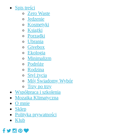
Spis treści
Zero Waste
Jedzenie
Kosmetyki
Książki
Porządki
Ubrania
Givebox
Ekologia
Minimalizm
Podróże
Rodzina
Styl życia
Mój Świadomy Wybór
Trzy po trzy
Współpraca i szkolenia
Mozaika Klimatyczna
O mnie
Sklep
Polityka prywatności
Klub