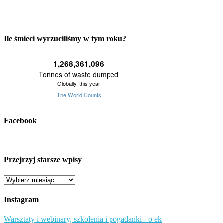
Ile śmieci wyrzuciliśmy w tym roku?
Facebook
Przejrzyj starsze wpisy
Przejrzyj
starsze
wpisy
Instagram
Warsztaty i webinary, szkolenia i pogadanki - o ek