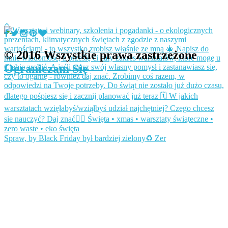
© 2016 Wszystkie prawa zastrzeżone
Ograniczam Się
Spraw, by Black Friday był bardziej zielony♻️ Zer