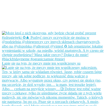
Łapię się na tym, że męczy mnie ten współczesny su