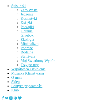
Spis treści
Zero Waste
Jedzenie
Kosmetyki
Książki
Porządki
Ubrania
Givebox
Ekologia
Minimalizm
Podróże
Rodzina
Styl życia
Mój Świadomy Wybór
Trzy po trzy
Współpraca i szkolenia
Mozaika Klimatyczna
O mnie
Sklep
Polityka prywatności
Klub