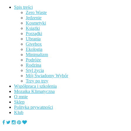
Spis treści
Zero Waste
Jedzenie
Kosmetyki
Książki
Porządki
Ubrania
Givebox
Ekologia
Minimalizm
Podróże
Rodzina
Styl życia
Mój Świadomy Wybór
Trzy po trzy
Współpraca i szkolenia
Mozaika Klimatyczna
O mnie
Sklep
Polityka prywatności
Klub