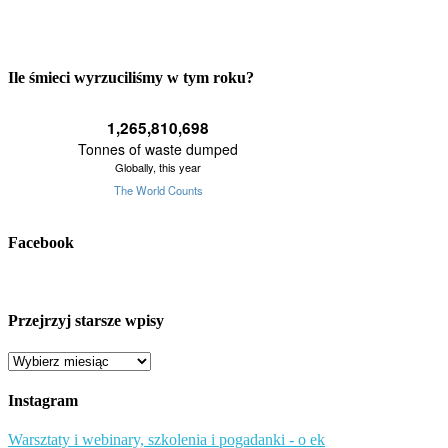
Ile śmieci wyrzuciliśmy w tym roku?
Facebook
Przejrzyj starsze wpisy
Przejrzyj
starsze
wpisy
Instagram
Warsztaty i webinary, szkolenia i pogadanki - o ek