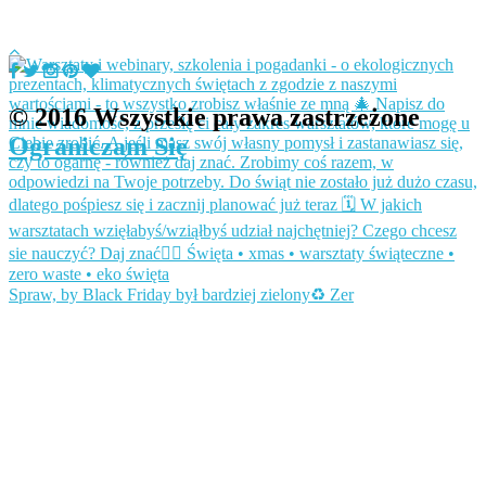
© 2016 Wszystkie prawa zastrzeżone
Ograniczam Się
Spraw, by Black Friday był bardziej zielony♻️ Zer