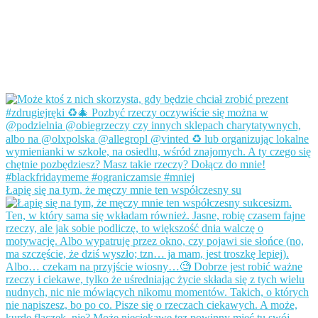
Łapię się na tym, że męczy mnie ten współczesny su