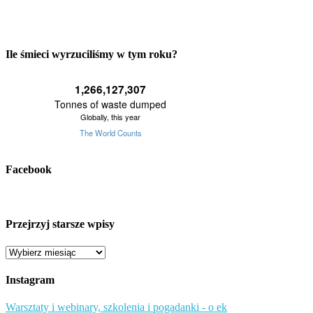
Ile śmieci wyrzuciliśmy w tym roku?
Facebook
Przejrzyj starsze wpisy
Przejrzyj
starsze
wpisy
Instagram
Warsztaty i webinary, szkolenia i pogadanki - o ek