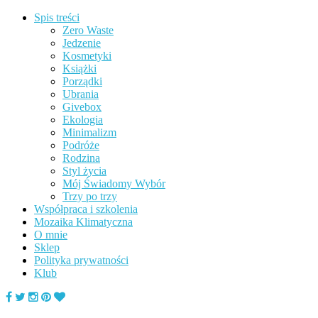
Spis treści
Zero Waste
Jedzenie
Kosmetyki
Książki
Porządki
Ubrania
Givebox
Ekologia
Minimalizm
Podróże
Rodzina
Styl życia
Mój Świadomy Wybór
Trzy po trzy
Współpraca i szkolenia
Mozaika Klimatyczna
O mnie
Sklep
Polityka prywatności
Klub