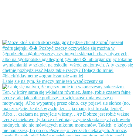
Łapię się na tym, że męczy mnie ten współczesny su