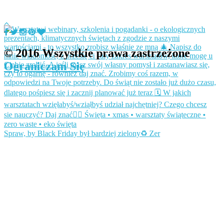
© 2016 Wszystkie prawa zastrzeżone
Ograniczam Się
Spraw, by Black Friday był bardziej zielony♻️ Zer