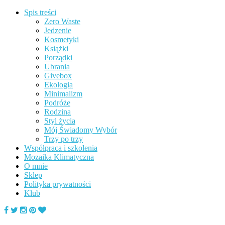
Spis treści
Zero Waste
Jedzenie
Kosmetyki
Książki
Porządki
Ubrania
Givebox
Ekologia
Minimalizm
Podróże
Rodzina
Styl życia
Mój Świadomy Wybór
Trzy po trzy
Współpraca i szkolenia
Mozaika Klimatyczna
O mnie
Sklep
Polityka prywatności
Klub