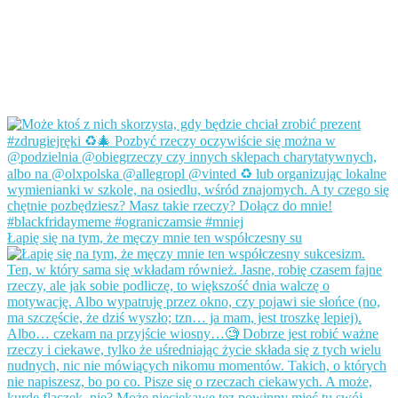
Łapię się na tym, że męczy mnie ten współczesny su