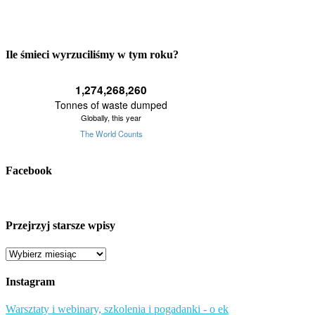
Ile śmieci wyrzuciliśmy w tym roku?
Facebook
Przejrzyj starsze wpisy
Przejrzyj
starsze
wpisy
Instagram
Warsztaty i webinary, szkolenia i pogadanki - o ek