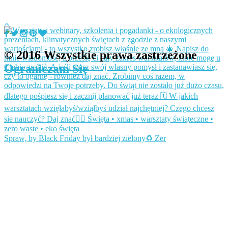
© 2016 Wszystkie prawa zastrzeżone
Ograniczam Się
Spraw, by Black Friday był bardziej zielony♻️ Zer