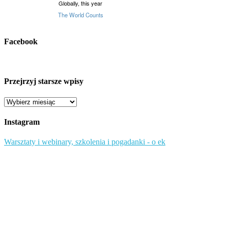
Facebook
Przejrzyj starsze wpisy
Przejrzyj
starsze
wpisy
Instagram
Warsztaty i webinary, szkolenia i pogadanki - o ek