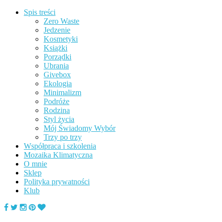
Spis treści
Zero Waste
Jedzenie
Kosmetyki
Książki
Porządki
Ubrania
Givebox
Ekologia
Minimalizm
Podróże
Rodzina
Styl życia
Mój Świadomy Wybór
Trzy po trzy
Współpraca i szkolenia
Mozaika Klimatyczna
O mnie
Sklep
Polityka prywatności
Klub