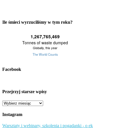
Ile śmieci wyrzuciliśmy w tym roku?
Facebook
Przejrzyj starsze wpisy
Przejrzyj
starsze
wpisy
Instagram
Warsztaty i webinary, szkolenia i pogadanki - o ek