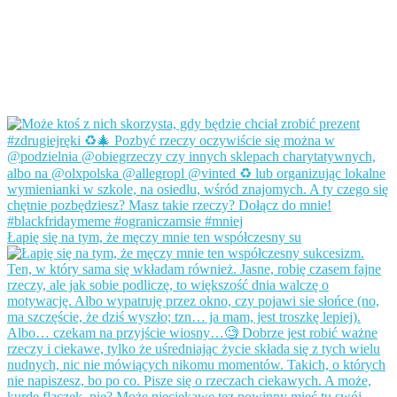
Łapię się na tym, że męczy mnie ten współczesny su