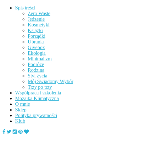
Spis treści
Zero Waste
Jedzenie
Kosmetyki
Książki
Porządki
Ubrania
Givebox
Ekologia
Minimalizm
Podróże
Rodzina
Styl życia
Mój Świadomy Wybór
Trzy po trzy
Współpraca i szkolenia
Mozaika Klimatyczna
O mnie
Sklep
Polityka prywatności
Klub