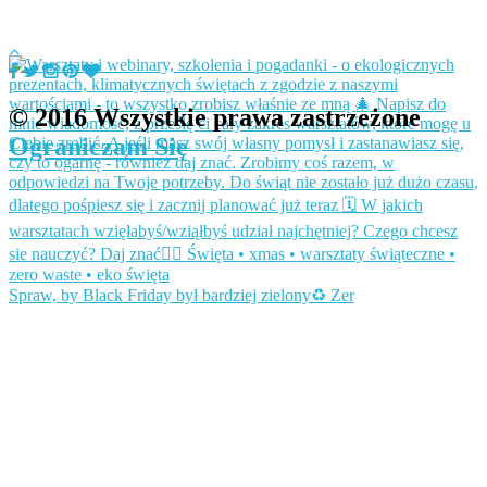
© 2016 Wszystkie prawa zastrzeżone
Ograniczam Się
Spraw, by Black Friday był bardziej zielony♻️ Zer