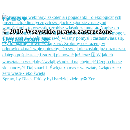
© 2016 Wszystkie prawa zastrzeżone
Ograniczam Się
Spraw, by Black Friday był bardziej zielony♻️ Zer