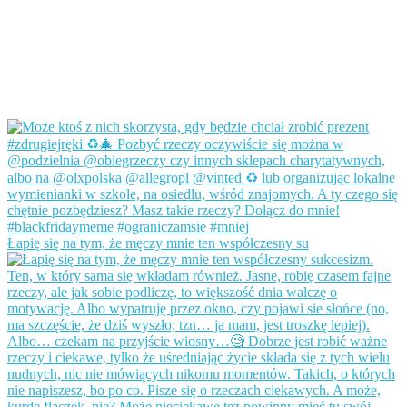
Łapię się na tym, że męczy mnie ten współczesny su