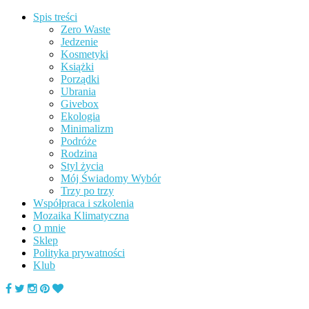
Spis treści
Zero Waste
Jedzenie
Kosmetyki
Książki
Porządki
Ubrania
Givebox
Ekologia
Minimalizm
Podróże
Rodzina
Styl życia
Mój Świadomy Wybór
Trzy po trzy
Współpraca i szkolenia
Mozaika Klimatyczna
O mnie
Sklep
Polityka prywatności
Klub