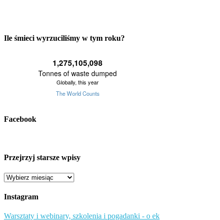
Ile śmieci wyrzuciliśmy w tym roku?
Facebook
Przejrzyj starsze wpisy
Przejrzyj
starsze
wpisy
Instagram
Warsztaty i webinary, szkolenia i pogadanki - o ek