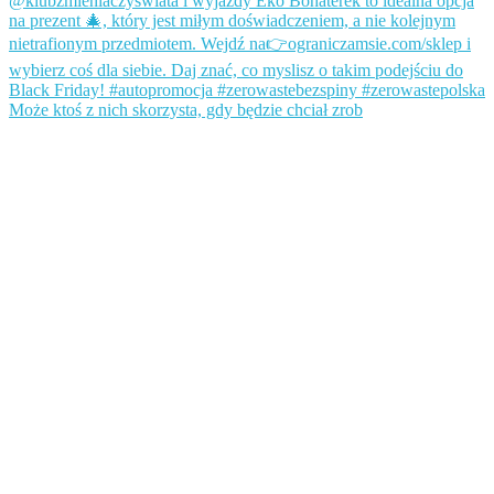
Może ktoś z nich skorzysta, gdy będzie chciał zrob