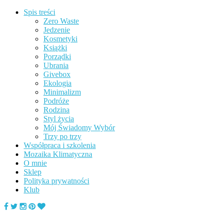
Spis treści
Zero Waste
Jedzenie
Kosmetyki
Książki
Porządki
Ubrania
Givebox
Ekologia
Minimalizm
Podróże
Rodzina
Styl życia
Mój Świadomy Wybór
Trzy po trzy
Współpraca i szkolenia
Mozaika Klimatyczna
O mnie
Sklep
Polityka prywatności
Klub