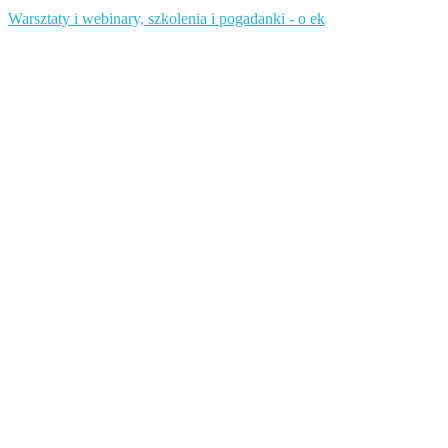
Warsztaty i webinary, szkolenia i pogadanki - o ek