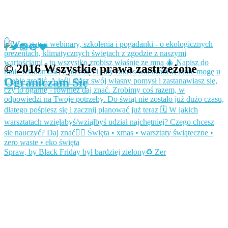
© 2016 Wszystkie prawa zastrzeżone
Ograniczam Się
Spraw, by Black Friday był bardziej zielony♻️ Zer