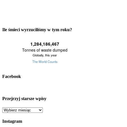
Ile śmieci wyrzuciliśmy w tym roku?
Facebook
Przejrzyj starsze wpisy
Przejrzyj
starsze
wpisy
Instagram