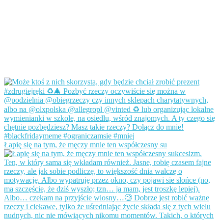
Łapię się na tym, że męczy mnie ten współczesny su