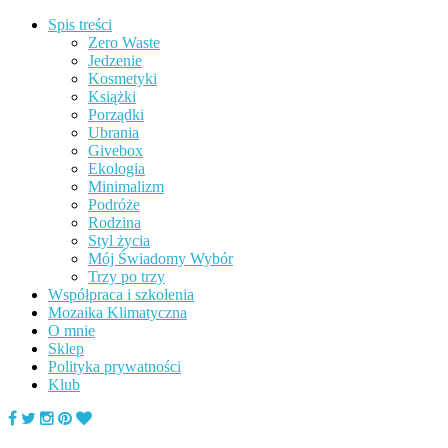
Spis treści
Zero Waste
Jedzenie
Kosmetyki
Książki
Porządki
Ubrania
Givebox
Ekologia
Minimalizm
Podróże
Rodzina
Styl życia
Mój Świadomy Wybór
Trzy po trzy
Współpraca i szkolenia
Mozaika Klimatyczna
O mnie
Sklep
Polityka prywatności
Klub