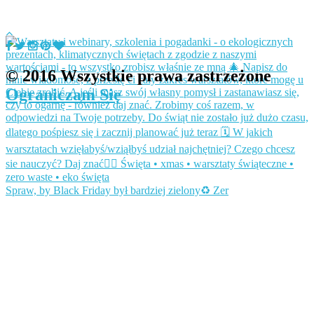
© 2016 Wszystkie prawa zastrzeżone
Ograniczam Się
Spraw, by Black Friday był bardziej zielony♻️ Zer