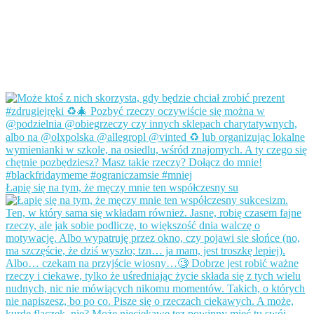
Łapię się na tym, że męczy mnie ten współczesny su