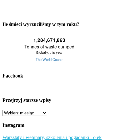
Ile śmieci wyrzuciliśmy w tym roku?
Facebook
Przejrzyj starsze wpisy
Przejrzyj
starsze
wpisy
Instagram
Warsztaty i webinary, szkolenia i pogadanki - o ek