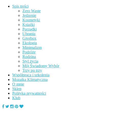
Spis treści
Zero Waste
Jedzenie
Kosmetyki
Książki
Porządki
Ubrania
Givebox
Ekologia
Minimalizm
Podróże
Rodzina
Styl życia
Mój Świadomy Wybór
Trzy po trzy
Współpraca i szkolenia
Mozaika Klimatyczna
O mnie
Sklep
Polityka prywatności
Klub