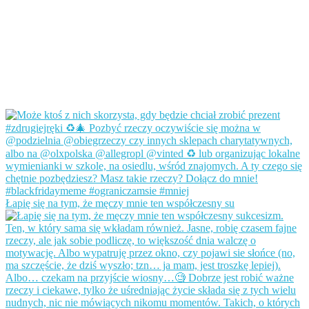
Łapię się na tym, że męczy mnie ten współczesny su