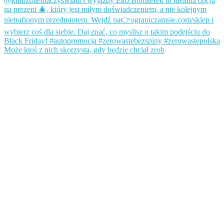
Może ktoś z nich skorzysta, gdy będzie chciał zrob