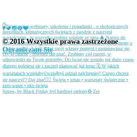
© 2016 Wszystkie prawa zastrzeżone
Ograniczam Się
Spraw, by Black Friday był bardziej zielony♻️ Zer