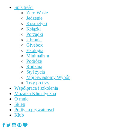
Spis treści
Zero Waste
Jedzenie
Kosmetyki
Książki
Porządki
Ubrania
Givebox
Ekologia
Minimalizm
Podróże
Rodzina
Styl życia
Mój Świadomy Wybór
Trzy po trzy
Współpraca i szkolenia
Mozaika Klimatyczna
O mnie
Sklep
Polityka prywatności
Klub