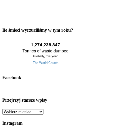
Ile śmieci wyrzuciliśmy w tym roku?
Facebook
Przejrzyj starsze wpisy
Przejrzyj
starsze
wpisy
Instagram