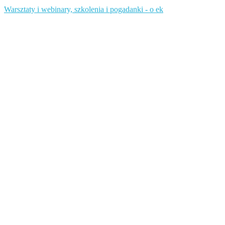
Warsztaty i webinary, szkolenia i pogadanki - o ek