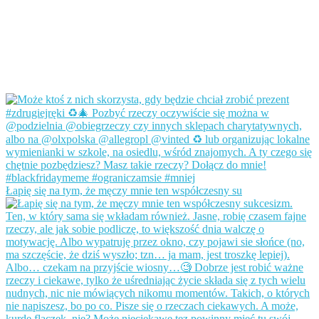
Łapię się na tym, że męczy mnie ten współczesny su