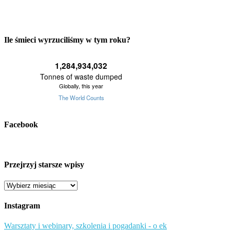
Ile śmieci wyrzuciliśmy w tym roku?
Facebook
Przejrzyj starsze wpisy
Przejrzyj
starsze
wpisy
Instagram
Warsztaty i webinary, szkolenia i pogadanki - o ek