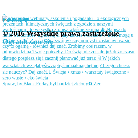
© 2016 Wszystkie prawa zastrzeżone
Ograniczam Się
Spraw, by Black Friday był bardziej zielony♻️ Zer