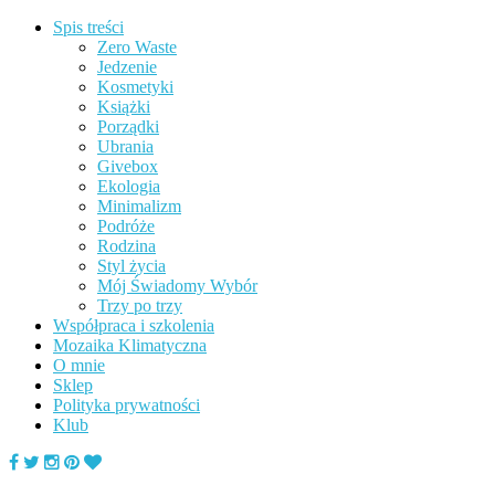
Spis treści
Zero Waste
Jedzenie
Kosmetyki
Książki
Porządki
Ubrania
Givebox
Ekologia
Minimalizm
Podróże
Rodzina
Styl życia
Mój Świadomy Wybór
Trzy po trzy
Współpraca i szkolenia
Mozaika Klimatyczna
O mnie
Sklep
Polityka prywatności
Klub