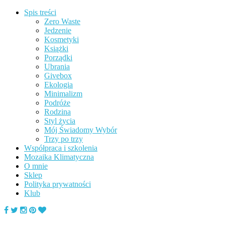
Spis treści
Zero Waste
Jedzenie
Kosmetyki
Książki
Porządki
Ubrania
Givebox
Ekologia
Minimalizm
Podróże
Rodzina
Styl życia
Mój Świadomy Wybór
Trzy po trzy
Współpraca i szkolenia
Mozaika Klimatyczna
O mnie
Sklep
Polityka prywatności
Klub