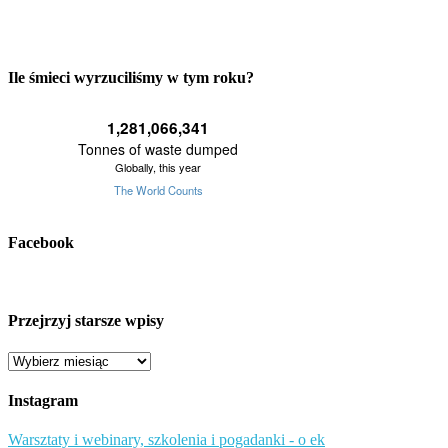
Ile śmieci wyrzuciliśmy w tym roku?
Facebook
Przejrzyj starsze wpisy
Przejrzyj
starsze
wpisy
Instagram
Warsztaty i webinary, szkolenia i pogadanki - o ek