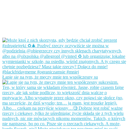
Łapię się na tym, że męczy mnie ten współczesny su