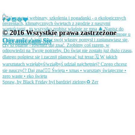
© 2016 Wszystkie prawa zastrzeżone
Ograniczam Się
Spraw, by Black Friday był bardziej zielony♻️ Zer