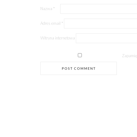
Nazwa
*
Adres email
*
Witryna internetowa
Zapamięt