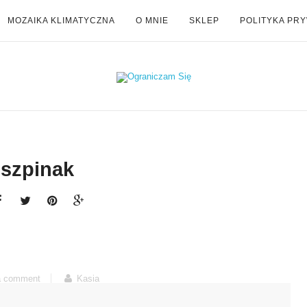
MOZAIKA KLIMATYCZNA
O MNIE
SKLEP
POLITYKA PR
szpinak
a comment
Kasia