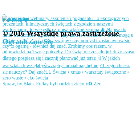
© 2016 Wszystkie prawa zastrzeżone
Ograniczam Się
Spraw, by Black Friday był bardziej zielony♻️ Zer