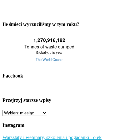
Ile śmieci wyrzuciliśmy w tym roku?
Facebook
Przejrzyj starsze wpisy
Przejrzyj
starsze
wpisy
Instagram
Warsztaty i webinary, szkolenia i pogadanki - o ek