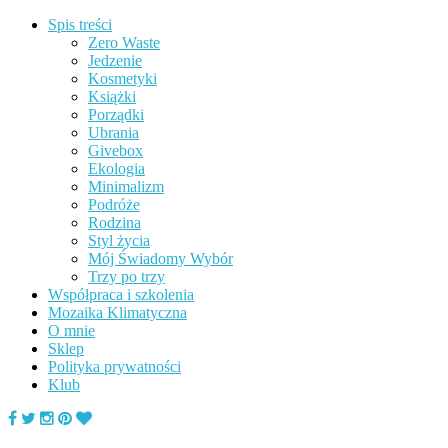
Spis treści
Zero Waste
Jedzenie
Kosmetyki
Książki
Porządki
Ubrania
Givebox
Ekologia
Minimalizm
Podróże
Rodzina
Styl życia
Mój Świadomy Wybór
Trzy po trzy
Współpraca i szkolenia
Mozaika Klimatyczna
O mnie
Sklep
Polityka prywatności
Klub