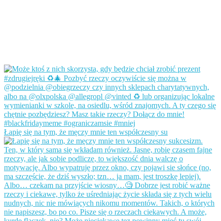
Łapię się na tym, że męczy mnie ten współczesny su