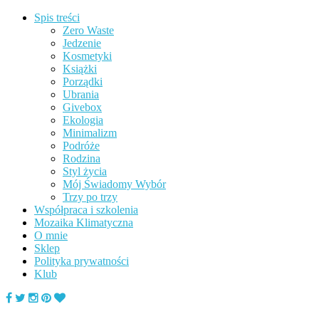
Spis treści
Zero Waste
Jedzenie
Kosmetyki
Książki
Porządki
Ubrania
Givebox
Ekologia
Minimalizm
Podróże
Rodzina
Styl życia
Mój Świadomy Wybór
Trzy po trzy
Współpraca i szkolenia
Mozaika Klimatyczna
O mnie
Sklep
Polityka prywatności
Klub