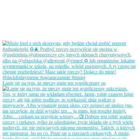
Łapię się na tym, że męczy mnie ten współczesny su