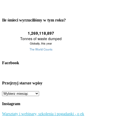
Ile śmieci wyrzuciliśmy w tym roku?
Facebook
Przejrzyj starsze wpisy
Przejrzyj
starsze
wpisy
Instagram
Warsztaty i webinary, szkolenia i pogadanki - o ek