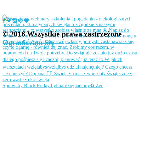
© 2016 Wszystkie prawa zastrzeżone
Ograniczam Się
Spraw, by Black Friday był bardziej zielony♻️ Zer