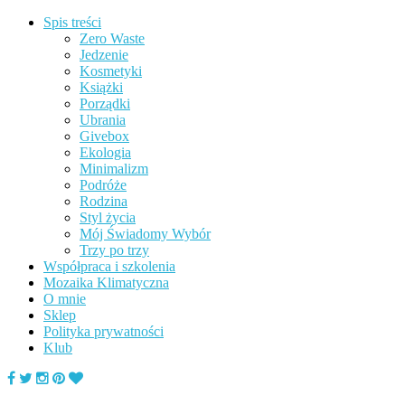
Spis treści
Zero Waste
Jedzenie
Kosmetyki
Książki
Porządki
Ubrania
Givebox
Ekologia
Minimalizm
Podróże
Rodzina
Styl życia
Mój Świadomy Wybór
Trzy po trzy
Współpraca i szkolenia
Mozaika Klimatyczna
O mnie
Sklep
Polityka prywatności
Klub