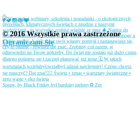
© 2016 Wszystkie prawa zastrzeżone
Ograniczam Się
Spraw, by Black Friday był bardziej zielony♻️ Zer