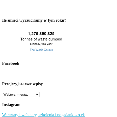
Ile śmieci wyrzuciliśmy w tym roku?
Facebook
Przejrzyj starsze wpisy
Przejrzyj
starsze
wpisy
Instagram
Warsztaty i webinary, szkolenia i pogadanki - o ek