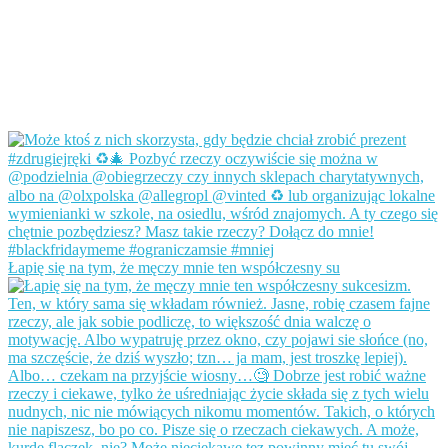
Łapię się na tym, że męczy mnie ten współczesny su