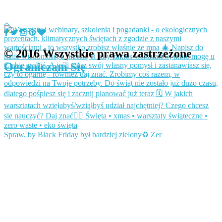
© 2016 Wszystkie prawa zastrzeżone
Ograniczam Się
Spraw, by Black Friday był bardziej zielony♻️ Zer