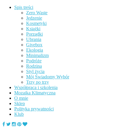
Spis treści
Zero Waste
Jedzenie
Kosmetyki
Książki
Porządki
Ubrania
Givebox
Ekologia
Minimalizm
Podróże
Rodzina
Styl życia
Mój Świadomy Wybór
Trzy po trzy
Współpraca i szkolenia
Mozaika Klimatyczna
O mnie
Sklep
Polityka prywatności
Klub