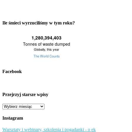
Ile śmieci wyrzuciliśmy w tym roku?
Facebook
Przejrzyj starsze wpisy
Przejrzyj
starsze
wpisy
Instagram
Warsztaty i webinary, szkolenia i pogadanki - o ek