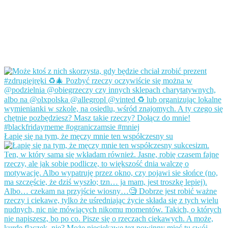
Łapię się na tym, że męczy mnie ten współczesny su