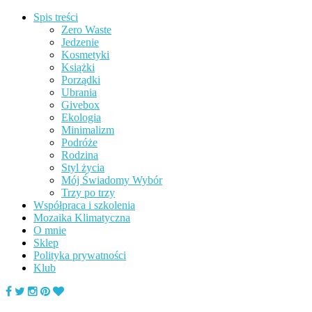
Spis treści
Zero Waste
Jedzenie
Kosmetyki
Książki
Porządki
Ubrania
Givebox
Ekologia
Minimalizm
Podróże
Rodzina
Styl życia
Mój Świadomy Wybór
Trzy po trzy
Współpraca i szkolenia
Mozaika Klimatyczna
O mnie
Sklep
Polityka prywatności
Klub