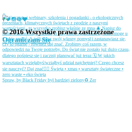
© 2016 Wszystkie prawa zastrzeżone
Ograniczam Się
Spraw, by Black Friday był bardziej zielony♻️ Zer