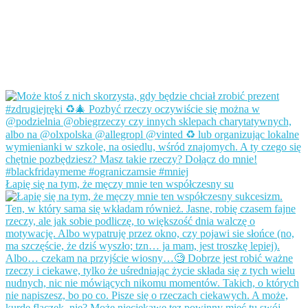
Łapię się na tym, że męczy mnie ten współczesny su