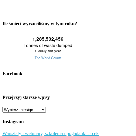
Ile śmieci wyrzuciliśmy w tym roku?
Facebook
Przejrzyj starsze wpisy
Przejrzyj
starsze
wpisy
Instagram
Warsztaty i webinary, szkolenia i pogadanki - o ek