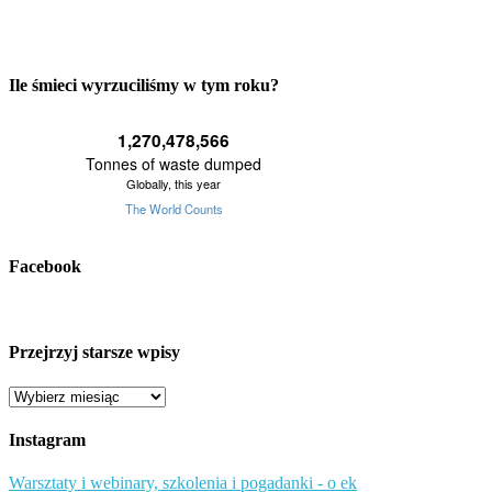
Ile śmieci wyrzuciliśmy w tym roku?
Facebook
Przejrzyj starsze wpisy
Przejrzyj
starsze
wpisy
Instagram
Warsztaty i webinary, szkolenia i pogadanki - o ek