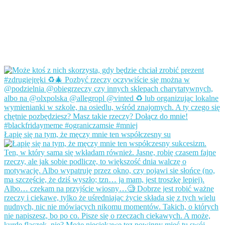
Łapię się na tym, że męczy mnie ten współczesny su