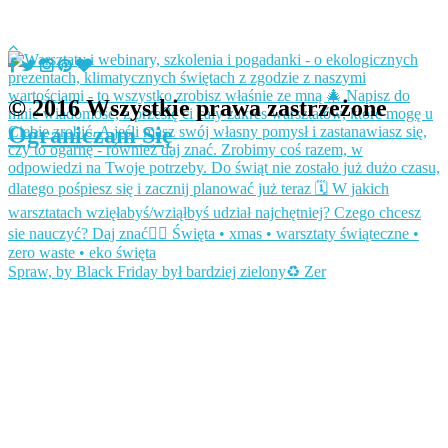
© 2016 Wszystkie prawa zastrzeżone
Ograniczam Się
Spraw, by Black Friday był bardziej zielony♻️ Zer