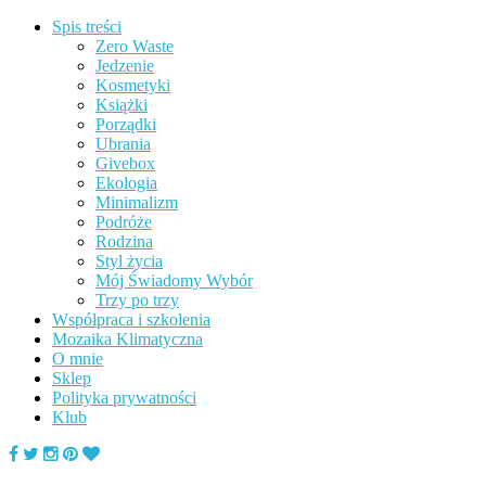
Spis treści
Zero Waste
Jedzenie
Kosmetyki
Książki
Porządki
Ubrania
Givebox
Ekologia
Minimalizm
Podróże
Rodzina
Styl życia
Mój Świadomy Wybór
Trzy po trzy
Współpraca i szkolenia
Mozaika Klimatyczna
O mnie
Sklep
Polityka prywatności
Klub