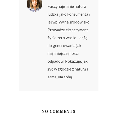
Fascynuje mnie natura
ludzka jako konsumenta i
jej wpływ na środowisko.
Prowadzę eksperyment
życia zero waste - dążę
do generowania jak
najmniejszej ilości
odpadów. Pokazuję, jak
żyć w zgodzie z naturą i
samą_ym sobą.
NO COMMENTS