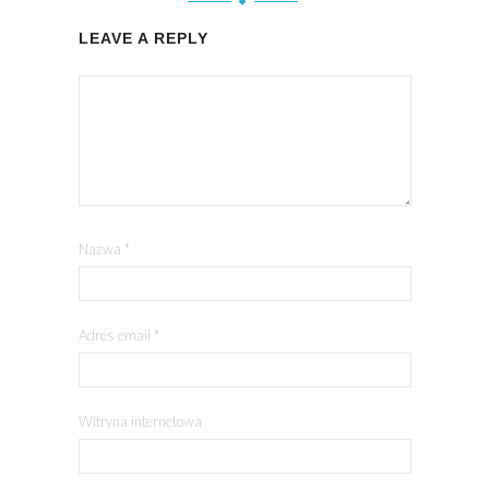
LEAVE A REPLY
Nazwa
*
Adres email
*
Witryna internetowa