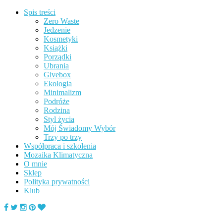
Spis treści
Zero Waste
Jedzenie
Kosmetyki
Książki
Porządki
Ubrania
Givebox
Ekologia
Minimalizm
Podróże
Rodzina
Styl życia
Mój Świadomy Wybór
Trzy po trzy
Współpraca i szkolenia
Mozaika Klimatyczna
O mnie
Sklep
Polityka prywatności
Klub