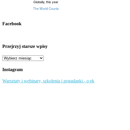
Facebook
Przejrzyj starsze wpisy
Przejrzyj
starsze
wpisy
Instagram
Warsztaty i webinary, szkolenia i pogadanki - o ek