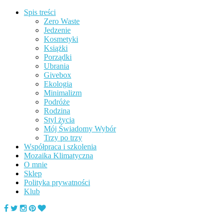
Spis treści
Zero Waste
Jedzenie
Kosmetyki
Książki
Porządki
Ubrania
Givebox
Ekologia
Minimalizm
Podróże
Rodzina
Styl życia
Mój Świadomy Wybór
Trzy po trzy
Współpraca i szkolenia
Mozaika Klimatyczna
O mnie
Sklep
Polityka prywatności
Klub