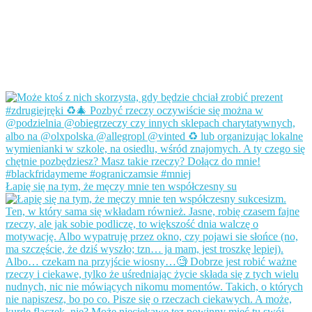
Łapię się na tym, że męczy mnie ten współczesny su