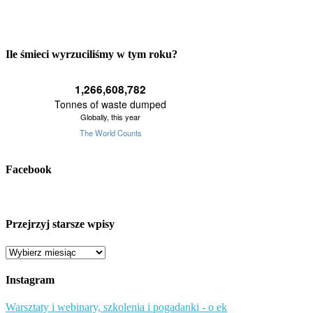
Ile śmieci wyrzuciliśmy w tym roku?
Facebook
Przejrzyj starsze wpisy
Przejrzyj
starsze
wpisy
Instagram
Warsztaty i webinary, szkolenia i pogadanki - o ek