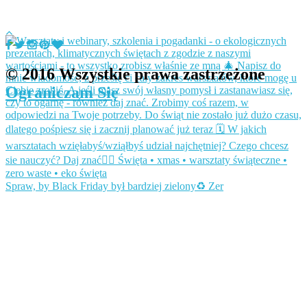
© 2016 Wszystkie prawa zastrzeżone
Ograniczam Się
Spraw, by Black Friday był bardziej zielony♻️ Zer