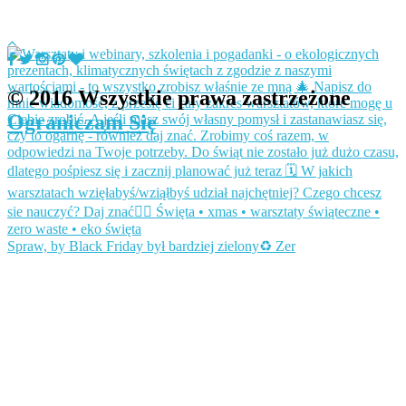
© 2016 Wszystkie prawa zastrzeżone
Ograniczam Się
Spraw, by Black Friday był bardziej zielony♻️ Zer