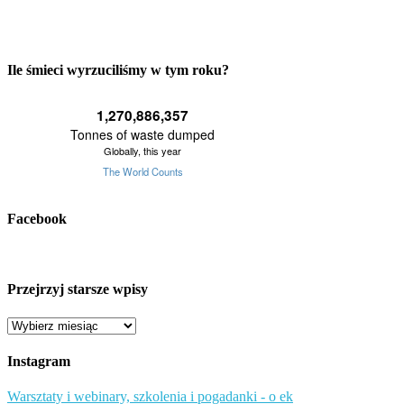
Ile śmieci wyrzuciliśmy w tym roku?
Facebook
Przejrzyj starsze wpisy
Przejrzyj
starsze
wpisy
Instagram
Warsztaty i webinary, szkolenia i pogadanki - o ek