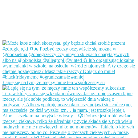
Łapię się na tym, że męczy mnie ten współczesny su