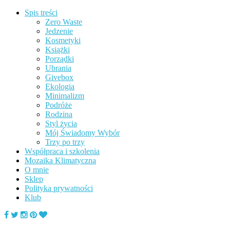
Spis treści
Zero Waste
Jedzenie
Kosmetyki
Książki
Porządki
Ubrania
Givebox
Ekologia
Minimalizm
Podróże
Rodzina
Styl życia
Mój Świadomy Wybór
Trzy po trzy
Współpraca i szkolenia
Mozaika Klimatyczna
O mnie
Sklep
Polityka prywatności
Klub