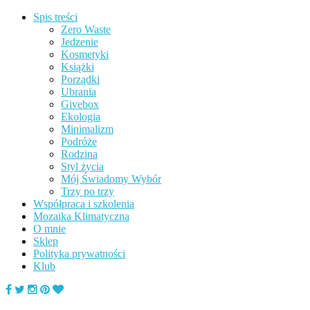
Spis treści
Zero Waste
Jedzenie
Kosmetyki
Książki
Porządki
Ubrania
Givebox
Ekologia
Minimalizm
Podróże
Rodzina
Styl życia
Mój Świadomy Wybór
Trzy po trzy
Współpraca i szkolenia
Mozaika Klimatyczna
O mnie
Sklep
Polityka prywatności
Klub