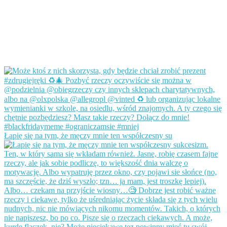
Łapię się na tym, że męczy mnie ten współczesny su