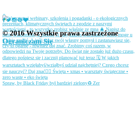
© 2016 Wszystkie prawa zastrzeżone
Ograniczam Się
Spraw, by Black Friday był bardziej zielony♻️ Zer