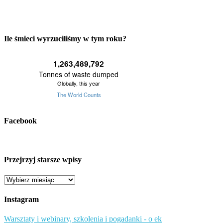
Ile śmieci wyrzuciliśmy w tym roku?
Facebook
Przejrzyj starsze wpisy
Przejrzyj
starsze
wpisy
Instagram
Warsztaty i webinary, szkolenia i pogadanki - o ek