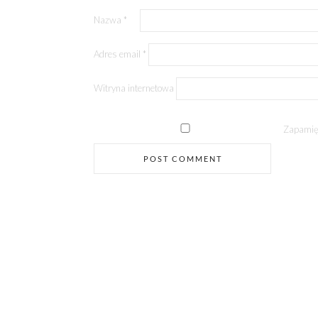
Nazwa
*
Adres email
*
Witryna internetowa
Zapamięt