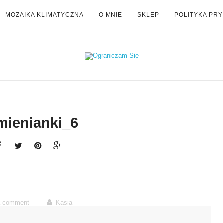
MOZAIKA KLIMATYCZNA
O MNIE
SKLEP
POLITYKA PR
ienianki_6
a comment
Kasia