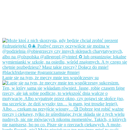
Łapię się na tym, że męczy mnie ten współczesny su