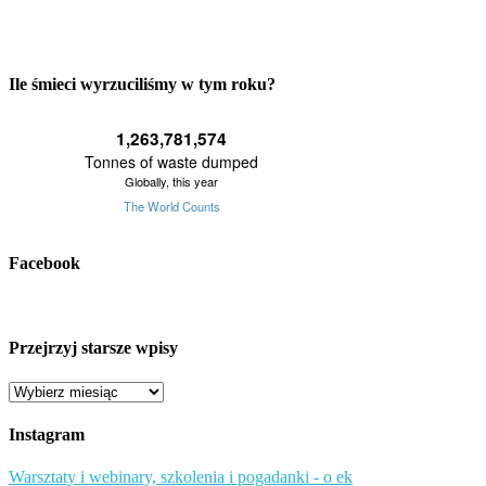
Ile śmieci wyrzuciliśmy w tym roku?
Facebook
Przejrzyj starsze wpisy
Przejrzyj
starsze
wpisy
Instagram
Warsztaty i webinary, szkolenia i pogadanki - o ek