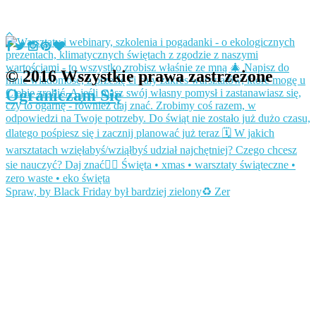
© 2016 Wszystkie prawa zastrzeżone
Ograniczam Się
Spraw, by Black Friday był bardziej zielony♻️ Zer