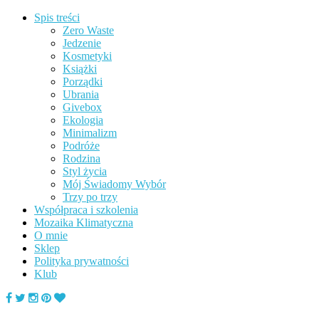
Spis treści
Zero Waste
Jedzenie
Kosmetyki
Książki
Porządki
Ubrania
Givebox
Ekologia
Minimalizm
Podróże
Rodzina
Styl życia
Mój Świadomy Wybór
Trzy po trzy
Współpraca i szkolenia
Mozaika Klimatyczna
O mnie
Sklep
Polityka prywatności
Klub