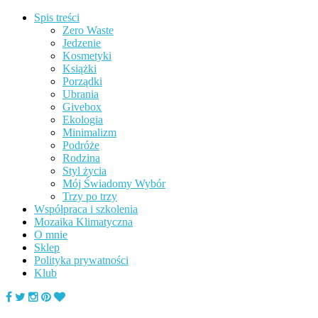
Spis treści
Zero Waste
Jedzenie
Kosmetyki
Książki
Porządki
Ubrania
Givebox
Ekologia
Minimalizm
Podróże
Rodzina
Styl życia
Mój Świadomy Wybór
Trzy po trzy
Współpraca i szkolenia
Mozaika Klimatyczna
O mnie
Sklep
Polityka prywatności
Klub