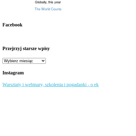
Facebook
Przejrzyj starsze wpisy
Przejrzyj
starsze
wpisy
Instagram
Warsztaty i webinary, szkolenia i pogadanki - o ek