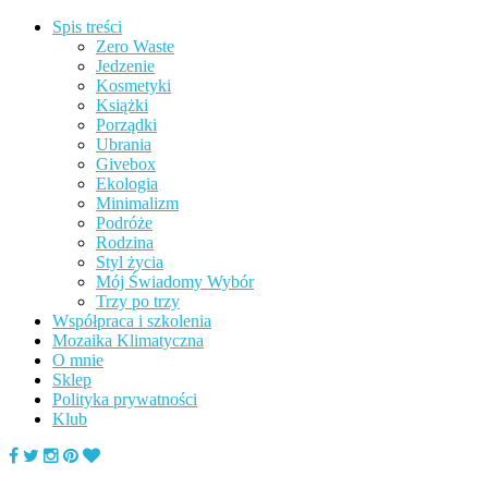
Spis treści
Zero Waste
Jedzenie
Kosmetyki
Książki
Porządki
Ubrania
Givebox
Ekologia
Minimalizm
Podróże
Rodzina
Styl życia
Mój Świadomy Wybór
Trzy po trzy
Współpraca i szkolenia
Mozaika Klimatyczna
O mnie
Sklep
Polityka prywatności
Klub