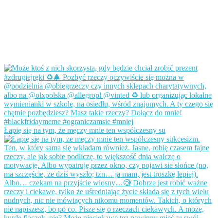
Łapię się na tym, że męczy mnie ten współczesny su