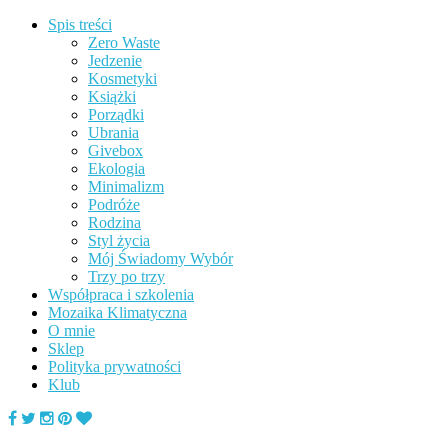
Spis treści
Zero Waste
Jedzenie
Kosmetyki
Książki
Porządki
Ubrania
Givebox
Ekologia
Minimalizm
Podróże
Rodzina
Styl życia
Mój Świadomy Wybór
Trzy po trzy
Współpraca i szkolenia
Mozaika Klimatyczna
O mnie
Sklep
Polityka prywatności
Klub