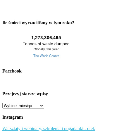
Ile śmieci wyrzuciliśmy w tym roku?
Facebook
Przejrzyj starsze wpisy
Przejrzyj
starsze
wpisy
Instagram
Warsztaty i webinary, szkolenia i pogadanki - o ek