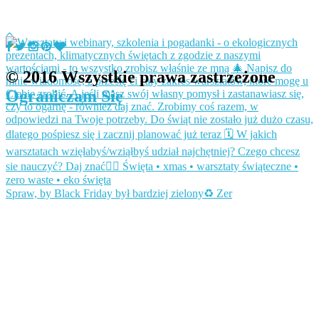
© 2016 Wszystkie prawa zastrzeżone
Ograniczam Się
Spraw, by Black Friday był bardziej zielony♻️ Zer