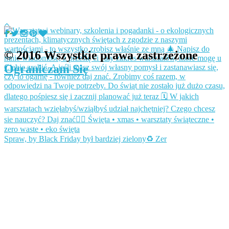
© 2016 Wszystkie prawa zastrzeżone
Ograniczam Się
Spraw, by Black Friday był bardziej zielony♻️ Zer