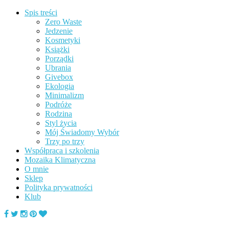
Spis treści
Zero Waste
Jedzenie
Kosmetyki
Książki
Porządki
Ubrania
Givebox
Ekologia
Minimalizm
Podróże
Rodzina
Styl życia
Mój Świadomy Wybór
Trzy po trzy
Współpraca i szkolenia
Mozaika Klimatyczna
O mnie
Sklep
Polityka prywatności
Klub