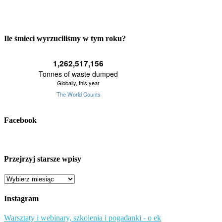
Ile śmieci wyrzuciliśmy w tym roku?
Facebook
Przejrzyj starsze wpisy
Przejrzyj
starsze
wpisy
Instagram
Warsztaty i webinary, szkolenia i pogadanki - o ek