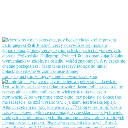
Łapię się na tym, że męczy mnie ten współczesny su