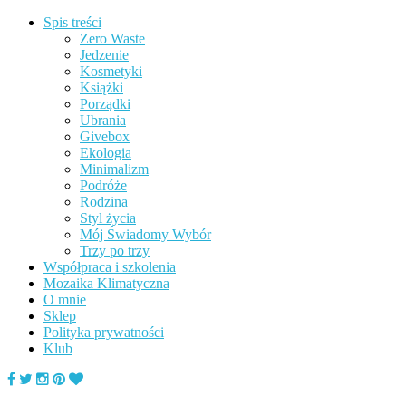
Spis treści
Zero Waste
Jedzenie
Kosmetyki
Książki
Porządki
Ubrania
Givebox
Ekologia
Minimalizm
Podróże
Rodzina
Styl życia
Mój Świadomy Wybór
Trzy po trzy
Współpraca i szkolenia
Mozaika Klimatyczna
O mnie
Sklep
Polityka prywatności
Klub