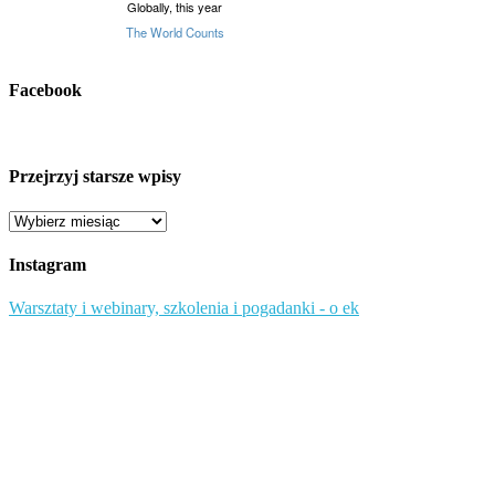
Facebook
Przejrzyj starsze wpisy
Przejrzyj
starsze
wpisy
Instagram
Warsztaty i webinary, szkolenia i pogadanki - o ek