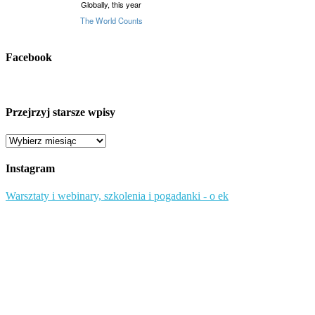
Facebook
Przejrzyj starsze wpisy
Przejrzyj
starsze
wpisy
Instagram
Warsztaty i webinary, szkolenia i pogadanki - o ek