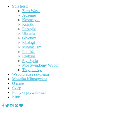
Spis treści
Zero Waste
Jedzenie
Kosmetyki
Książki
Porządki
Ubrania
Givebox
Ekologia
Minimalizm
Podróże
Rodzina
Styl życia
Mój Świadomy Wybór
Trzy po trzy
Współpraca i szkolenia
Mozaika Klimatyczna
O mnie
Sklep
Polityka prywatności
Klub