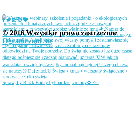
© 2016 Wszystkie prawa zastrzeżone
Ograniczam Się
Spraw, by Black Friday był bardziej zielony♻️ Zer