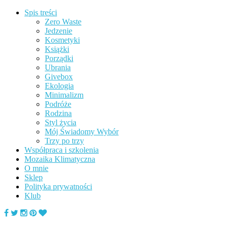
Spis treści
Zero Waste
Jedzenie
Kosmetyki
Książki
Porządki
Ubrania
Givebox
Ekologia
Minimalizm
Podróże
Rodzina
Styl życia
Mój Świadomy Wybór
Trzy po trzy
Współpraca i szkolenia
Mozaika Klimatyczna
O mnie
Sklep
Polityka prywatności
Klub