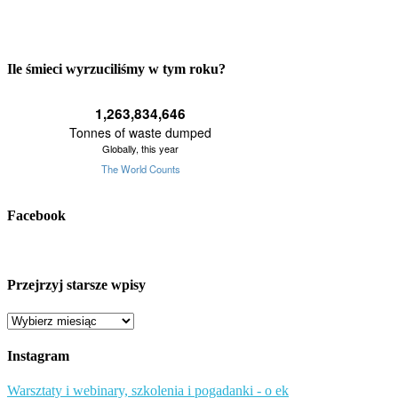
Ile śmieci wyrzuciliśmy w tym roku?
Facebook
Przejrzyj starsze wpisy
Przejrzyj
starsze
wpisy
Instagram
Warsztaty i webinary, szkolenia i pogadanki - o ek