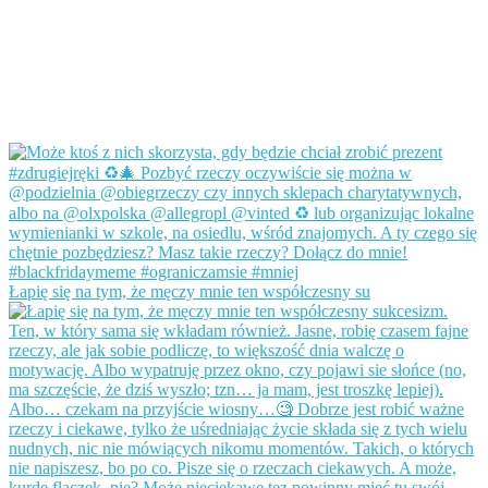
Łapię się na tym, że męczy mnie ten współczesny su